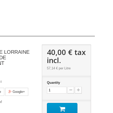
40,00 €
tax
E LORRAINE
DE
incl.
NT
57,14 €
per Litre
ct
Quantity
e
Google+
k!