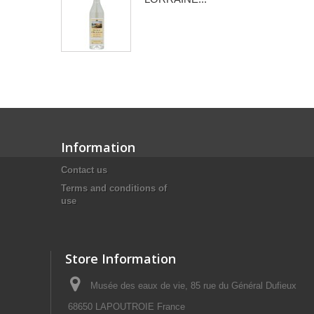
Information
Contact us
Terms and conditions of
use
Store Information
Musée des eaux de vie, 85 rue du Général Dufieux
68650 LAPOUTROIE France