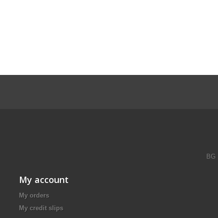
BG 
My account
My orders
My credit slips