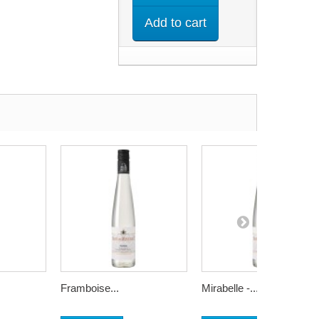
Add to cart
Framboise...
Mirabelle -...