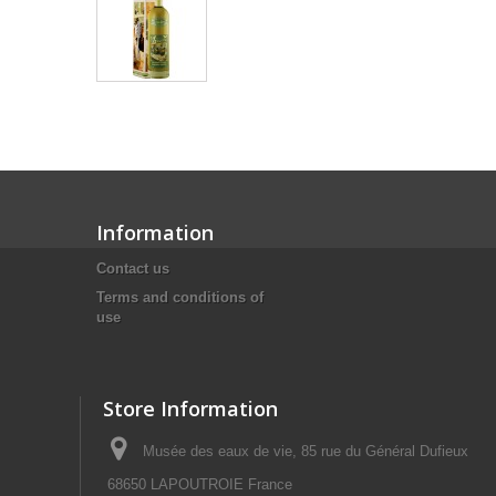
Information
Contact us
Terms and conditions of
use
Store Information
Musée des eaux de vie, 85 rue du Général Dufieux
68650 LAPOUTROIE France