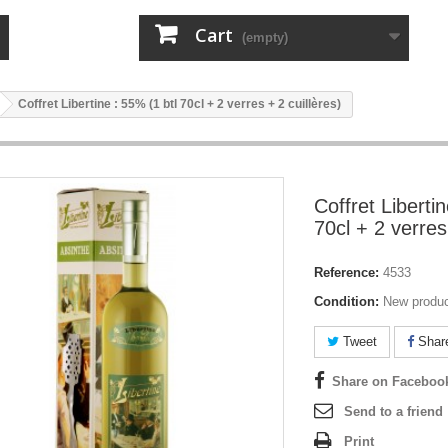
Cart
(empty)
Coffret Libertine : 55% (1 btl 70cl + 2 verres + 2 cuillères)
Coffret Liberti
70cl + 2 verres
Reference:
4533
Condition:
New produ
Tweet
Shar
Share on Faceboo
Send to a friend
Print