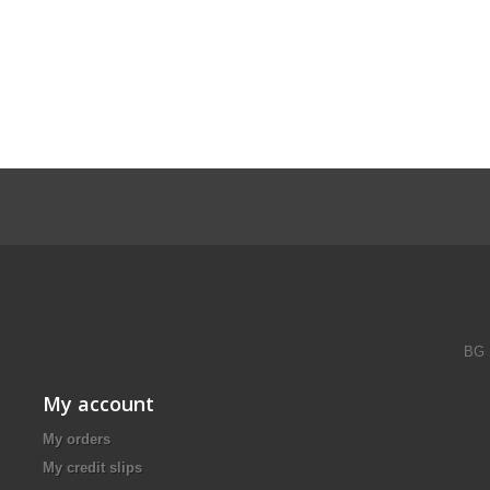
BG 
My account
My orders
My credit slips