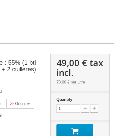
49,00 €
tax
ne : 55% (1 btl
 + 2 cuillères)
incl.
70,00 €
per Litre
ct
Quantity
e
Google+
k!