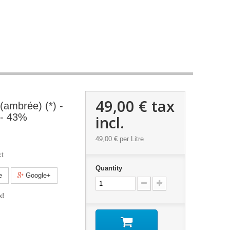
49,00 €
tax
 (ambrée) (*) -
 - 43%
incl.
49,00 €
per Litre
ct
Quantity
e
Google+
k!