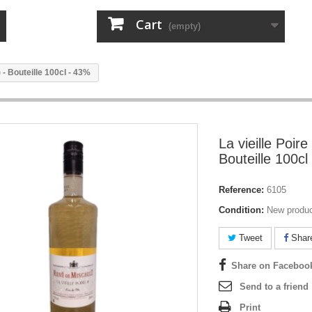
Cart
(empty)
) - Bouteille 100cl - 43%
La vieille Poire
Bouteille 100cl
Reference:
6105
Condition:
New produ
Tweet
Shar
Share on Faceboo
Send to a friend
Print