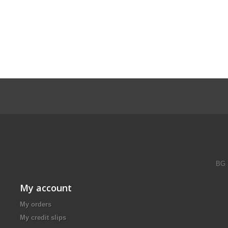
BG 
My account
My orders
My credit slips